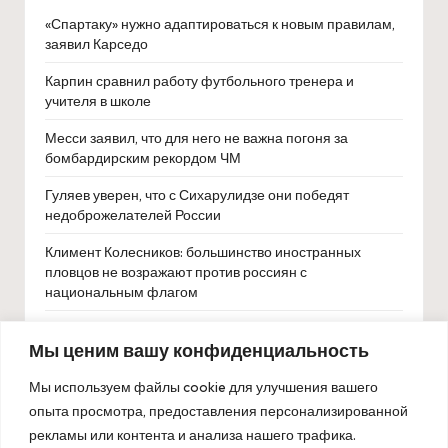
«Спартаку» нужно адаптироваться к новым правилам,
заявил Карседо
Карпин сравнил работу футбольного тренера и
учителя в школе
Месси заявил, что для него не важна погоня за
бомбардирским рекордом ЧМ
Гуляев уверен, что с Сихарулидзе они победят
недоброжелателей России
Климент Колесников: большинство иностранных
пловцов не возражают против россиян с
национальным флагом
Хачанов в порыве гнева разбил ракетку о корт на
Мы ценим вашу конфиденциальность
турнире ATP 500 в Барселоне
Австралийский арбитр VAR Шон Эванс объяснил
Мы используем файлы cookie для улучшения вашего
расистский жест на ЧМ-2026
опыта просмотра, предоставления персонализированной
рекламы или контента и анализа нашего трафика.
Монсон прокомментировал решение МОК снять