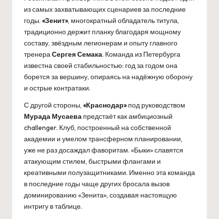
из самых захватывающих сценариев за последние
годы.
«Зенит»
, многократный обладатель титула,
традиционно держит планку благодаря мощному
составу, звёздным легионерам и опыту главного
тренера
Сергея Семака
. Команда из Петербурга
известна своей стабильностью: год за годом она
борется за вершину, опираясь на надёжную оборону
и острые контратаки.
С другой стороны,
«Краснодар»
под руководством
Мурада Мусаева
предстаёт как амбициозный
challenger. Клуб, построенный на собственной
академии и умелом трансферном планировании,
уже не раз досаждал фаворитам. «Быки» славятся
атакующим стилем, быстрыми флангами и
креативными полузащитниками. Именно эта команда
в последние годы чаще других бросала вызов
доминированию «Зенита», создавая настоящую
интригу в таблице.