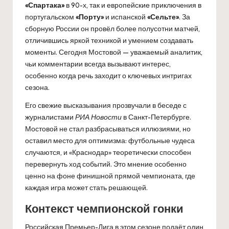
«Спартака»
в 90-х, так и европейские приключения в
португальском
«Порту»
и испанской
«Сельте»
. За
сборную России он провёл более полусотни матчей,
отличившись яркой техникой и умением создавать
моменты. Сегодня Мостовой — уважаемый аналитик,
чьи комментарии всегда вызывают интерес,
особенно когда речь заходит о ключевых интригах
сезона.
Его свежие высказывания прозвучали в беседе с
журналистами
РИА Новости
в Санкт-Петербурге.
Мостовой не стал разбрасываться иллюзиями, но
оставил место для оптимизма: футбольные чудеса
случаются, и «Краснодар» теоретически способен
перевернуть ход событий. Это мнение особенно
ценно на фоне финишной прямой чемпионата, где
каждая игра может стать решающей.
Контекст чемпионской гонки
Российская Премьер-Лига в этом сезоне подаёт один