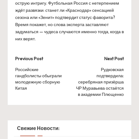
острую интригу. Футбольная Россия с нетерпением
ждёт развязки: станет ли «Краснодар» сенсацией
сезона или «Зенит» подтвердит статус фаворита?
Время покажет, но слова эксперта заставляют
задуматься — чудеса случаются именно тогда, когда в
них верят.
Post
Previous Post
Next Post
navigation
Российские
Рудковская
гандболисты обыграли
подтвердила:
молодежную сборную
серебряная призёрша
Китая
ЧР Муравьева остаётся
в академии Плющенко
Свежие Новости: