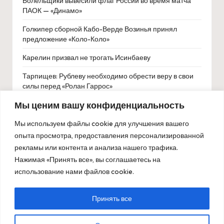
Болельщики вывесили флаг России во время матча
ПАОК — «Динамо»
Голкипер сборной Кабо-Верде Возинья принял
предложение «Коло-Коло»
Карелин призвал не трогать Исинбаеву
Тарпищев: Рублеву необходимо обрести веру в свои
силы перед «Ролан Гаррос»
Мы ценим вашу конфиденциальность
Татьяну Тарасову выписали из больницы
Зверев уверенно пробился в третий круг «Ролан
Мы используем файлы cookie для улучшения вашего
Гаррос»
опыта просмотра, предоставления персонализированной
рекламы или контента и анализа нашего трафика.
ФК «Иркутск» обратился за помощью к болельщикам
Нажимая «Принять все», вы соглашаетесь на
ради сохранения профессионального статуса
использование нами файлов cookie.
Принять все
Copyright 2026 — ОлимпБет. All rights reserved.