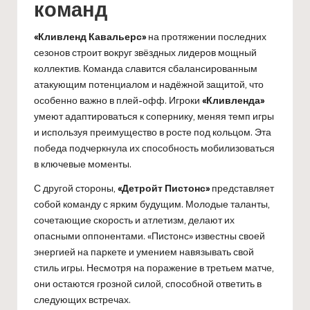
команд
«Кливленд Кавальерс»
на протяжении последних
сезонов строит вокруг звёздных лидеров мощный
коллектив. Команда славится сбалансированным
атакующим потенциалом и надёжной защитой, что
особенно важно в плей-офф. Игроки
«Кливленда»
умеют адаптироваться к сопернику, меняя темп игры
и используя преимущество в росте под кольцом. Эта
победа подчеркнула их способность мобилизоваться
в ключевые моменты.
С другой стороны,
«Детройт Пистонс»
представляет
собой команду с ярким будущим. Молодые таланты,
сочетающие скорость и атлетизм, делают их
опасными оппонентами. «Пистонс» известны своей
энергией на паркете и умением навязывать свой
стиль игры. Несмотря на поражение в третьем матче,
они остаются грозной силой, способной ответить в
следующих встречах.