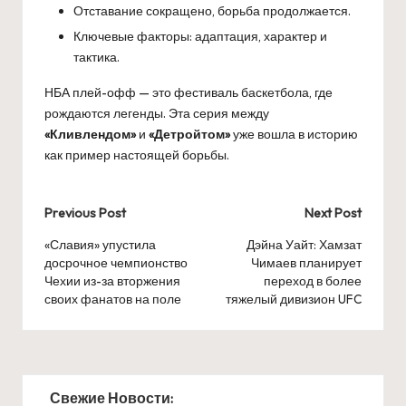
Отставание сокращено, борьба продолжается.
Ключевые факторы: адаптация, характер и
тактика.
НБА плей-офф — это фестиваль баскетбола, где
рождаются легенды. Эта серия между
«Кливлендом»
и
«Детройтом»
уже вошла в историю
как пример настоящей борьбы.
Post
Previous Post
Next Post
navigation
«Славия» упустила
Дэйна Уайт: Хамзат
досрочное чемпионство
Чимаев планирует
Чехии из-за вторжения
переход в более
своих фанатов на поле
тяжелый дивизион UFC
Свежие Новости: