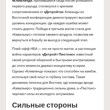
«Кливленд»
, пробившийся сюда после успешного
первого раунда, столкнулся с крепким
сопротивлением от
«Детройта»
. Команды из
Восточной конференции демонстрируют высокий
уровень конкуренции, где каждая ошибка может
стоить дорого. Победа в третьем матче стала для
«Кавальерс» глотком свежего воздуха, позволив им
вернуться в борьбу за выход в следующий этап.
Плей-офф НБА — это не просто матчи, а настоящая
война характеров.
«Детройт Пистонс»
, известный
своей упорной обороной и быстрыми контратаками,
до этого момента держал инициативу в серии.
Однако «Кливленд» показал, что способен на камбэк,
используя свой опыт и глубину состава. Такая
динамика типична для Востока, где команды вроде
«Кавальерс» традиционно сильны дома, а «Пистонс»
черпают силы из молодого энтузиазма.
Сильные стороны