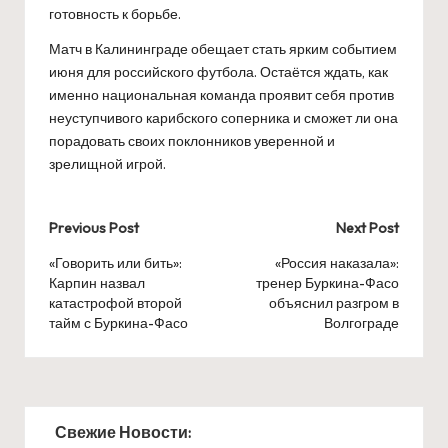
готовность к борьбе.
Матч в Калининграде обещает стать ярким событием
июня для российского футбола. Остаётся ждать, как
именно национальная команда проявит себя против
неуступчивого карибского соперника и сможет ли она
порадовать своих поклонников уверенной и
зрелищной игрой.
Post
Previous Post
Next Post
navigation
«Говорить или бить»:
«Россия наказала»:
Карпин назвал
тренер Буркина-Фасо
катастрофой второй
объяснил разгром в
тайм с Буркина-Фасо
Волгограде
Свежие Новости: