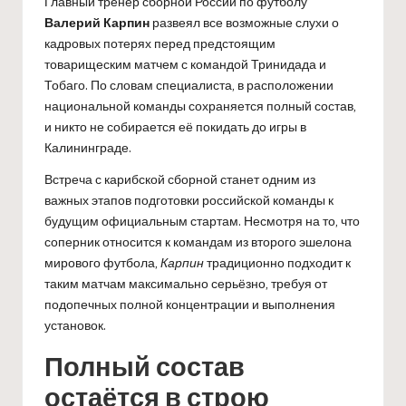
Главный тренер сборной России по футболу
Валерий Карпин
развеял все возможные слухи о
кадровых потерях перед предстоящим
товарищеским матчем с командой Тринидада и
Тобаго. По словам специалиста, в расположении
национальной команды сохраняется полный состав,
и никто не собирается её покидать до игры в
Калининграде.
Встреча с карибской сборной станет одним из
важных этапов подготовки российской команды к
будущим официальным стартам. Несмотря на то, что
соперник относится к командам из второго эшелона
мирового футбола,
Карпин
традиционно подходит к
таким матчам максимально серьёзно, требуя от
подопечных полной концентрации и выполнения
установок.
Полный состав
остаётся в строю