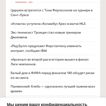
Царукян встретится с Тони Фергюсоном на турнире в
Сент-Луисе
«Атланта» уступила «Коламбус Крю» в матче MLS
Экс-теннисист Троицки стал новым тренером
Джоковича
«Ред Булл» предложит Ферстаппену изменить
контракт, сообщает Bild
«Арсенал» во второй раз в истории вышел в финал
Лиги чемпионов
Белый дом и ФИФА перед финалом ЧМ обсудят риски
из-за смога
Панжинский: Клебо — однозначно лучший лыжник всех
времён
Антон Митрюшкин признан лучшим игроком
Мы ценим вашу конфиденциальность
«Локомотива» в мае