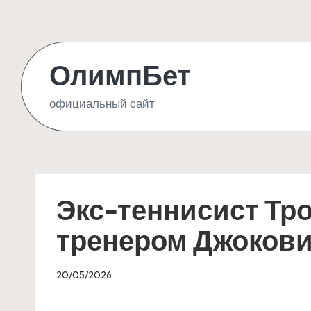
Skip
to
ОлимпБет
content
официальный сайт
Экс-теннисист Тр
тренером Джоков
20/05/2026