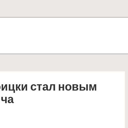
оицки стал новым
ича