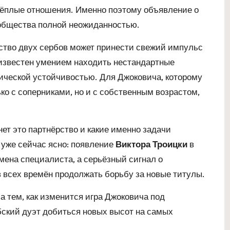
 тёплые отношения. Именно поэтому объявление о
ообщества полной неожиданностью.
ество двух сербов может принести свежий импульс
 известен умением находить нестандартные
гической устойчивостью. Для Джоковича, которому
ко с соперниками, но и с собственным возрастом,
.
ет это партнёрство и какие именно задачи
 уже сейчас ясно: появление
Виктора Троицки
в
мена специалиста, а серьёзный сигнал о
 всех времён продолжать борьбу за новые титулы.
а тем, как изменится игра Джоковича под
бский дуэт добиться новых высот на самых