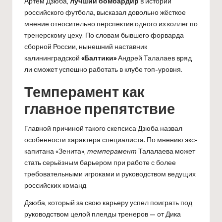
Артём Дзюба,
лучший бомбардир
в истории
российского футбола, высказал довольно жёсткое
мнение относительно перспектив одного из коллег по
тренерскому цеху. По словам бывшего форварда
сборной России, нынешний наставник
калининградской
«Балтики»
Андрей Талалаев вряд
ли сможет успешно работать в клубе топ-уровня.
Темперамент как
главное препятствие
Главной причиной такого скепсиса Дзюба назвал
особенности характера специалиста. По мнению экс-
капитана «Зенита»,
темперамент
Талалаева может
стать серьёзным барьером при работе с более
требовательными игроками и руководством ведущих
российских команд.
Дзюба, который за свою карьеру успел поиграть под
руководством целой плеяды тренеров — от Дика