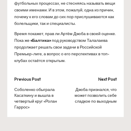
футбольных процессах, не стесняясь называть вещи
своими именами. И в этом, пожалуй, одна из причин,
почему к его словам до сих пор прислушиваются как
болельщики, так и специалисты.
Время покажет, прав ли Артём Дзюба в своей оценке.
Пока же
«Балтика»
под руководством Талалаева
продолжает решать свои задачи в Российской
Премьер-лиге, а вопрос о его перспективах в топ-
клубах остаётся открытым.
Post
Previous Post
Next Post
navigation
Соболенко обыграла
Дзюба признался, что
Касаткину и вышла в
может позволить себе
четвертый круг «Ролан
сладкое по выходным
Гаррос»