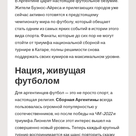
В Аргентине царит настоящее футбольное безумие.
Жители Буэнос-Айреса и прилегающих городов уже
сейчас активно готовятся к предстоящему
чемпионату мира по футболу, который обещает
стать одним из самых ярких событий в истории этого
вида спорта. Фанаты, которые до сих пор не могут
отойти от триумфа национальной сборной на
турнире в Катаре, полны решимости снова
поддержать своих кумиров на максимальном уровне.
Нация, живущая
футболом
Для аргентинцев футбол — это не просто спорт, а
настоящая религия.
Сборная Аргентины
всегда
пользовалась огромной популярностью у
соотечественников, но после победы на
ЧМ-2022
и
триумфа Лионеля Месси этот интерес вышел на
совершенно новый уровень. Теперь каждый крупный
турнир воспринимается как шанс повторить сказку