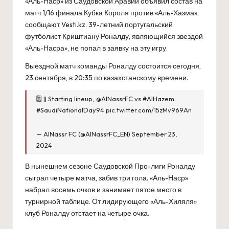
«Аль-Наср» из Саудовской Аравии объявил состав на
матч 1/16 финала Кубка Короля против «Аль-Хазма»,
сообщают Vesti.kz. 39-летний португальский
футболист Криштиану Роналду, являющийся звездой
«Аль-Насра», не попал в заявку на эту игру.
Выездной матч команды Роналду состоится сегодня,
23 сентября, в 20:35 по казахстанскому времени.
🗒 || Starting lineup,
@AlNassrFC
vs
#AlHazem
#SaudiNationalDay94
pic.twitter.com/15zMv969An
— AlNassr FC (@AlNassrFC_EN)
September 23,
2024
В нынешнем сезоне Саудовской Про-лиги Роналду
сыграл четыре матча, забив три гола. «Аль-Наср»
набрал восемь очков и занимает пятое место в
турнирной таблице. От лидирующего «Аль-Хиляля»
клуб Роналду отстает на четыре очка.