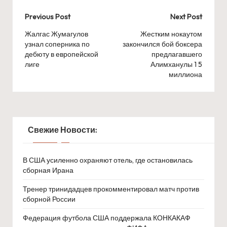
Post
Previous Post
Next Post
navigation
Жалгас Жумагулов
Жестким нокаутом
узнал соперника по
закончился бой боксера
дебюту в европейской
предлагавшего
лиге
Алимханулы 1 5
миллиона
Свежие Новости:
В США усиленно охраняют отель, где остановилась
сборная Ирана
Тренер тринидадцев прокомментировал матч против
сборной России
Федерация футбола США поддержала КОНКАКАФ