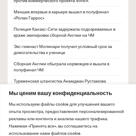
против коммерческого проекта ФИФА
Меншик впервые в карьере вышел в полуфинал
«Ролан Гаррос»
Полиция Канзас-Сити задержала подозреваемых в
краже экипировки сборной Англии на ЧМ
Экс-гимнаст Молинари получил условный срок за
домогательства к ученице
Сборная Англии обыграла норвежцев и вышла в
полуфинал ЧМ
Туркменская штангистка Анамджан Рустамова
триумфально завоевала золото на юниорском
Мы ценим вашу конфиденциальность
чемпионате мира
Мы используем файлы cookie для улучшения вашего
опыта просмотра, предоставления персонализированной
рекламы или контента и анализа нашего трафика.
Нажимая «Принять все», вы соглашаетесь на
использование нами файлов cookie.