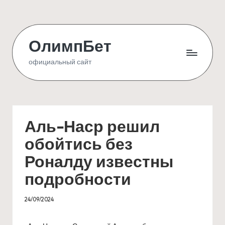
Skip
to
ОлимпБет
content
официальный сайт
Аль-Наср решил
обойтись без
Роналду известны
подробности
24/09/2024