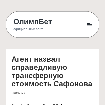
Skip
to
ОлимпБет
content
официальный сайт
Агент назвал
справедливую
трансферную
стоимость Сафонова
01/06/2026