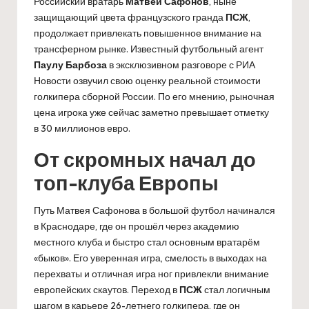
Российский вратарь
Матвей Сафонов
, ныне
защищающий цвета французского гранда
ПСЖ
,
продолжает привлекать повышенное внимание на
трансферном рынке. Известный футбольный агент
Паулу Барбоза
в эксклюзивном разговоре с РИА
Новости озвучил свою оценку реальной стоимости
голкипера сборной России. По его мнению, рыночная
цена игрока уже сейчас заметно превышает отметку
в 30 миллионов евро.
От скромных начал до
топ-клуба Европы
Путь Матвея Сафонова в большой футбол начинался
в Краснодаре, где он прошёл через академию
местного клуба и быстро стал основным вратарём
«быков». Его уверенная игра, смелость в выходах на
перехваты и отличная игра ног привлекли внимание
европейских скаутов. Переход в
ПСЖ
стал логичным
шагом в карьере 26-летнего голкипера, где он