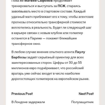
Пока же
Матвей Сафонов
продолжает
тренироваться и выступать за
ПСЖ
, стараясь
завоёвывать место в стартовом составе. Каждый
удачный матч приближает его к тому, чтобы агентские
прогнозы относительно трансферной стоимости
воплотились в реальность. Будет ли следующий шаг
в карьере связан с новым клубом или голкипер
останется в Париже — покажет ближайшее
трансферное окно.
В любом случае мнение опытного агента
Паулу
Барбозы
задаёт серьёзный ориентир для всех
заинтересованных сторон. Цифры от 30 до 55
миллионов евро подчёркивают, что российский
вратарь уже сейчас входит в число наиболее
дорогостоящих голкиперов на европейском рынке.
Post
Previous Post
Next Post
navigation
В Лондоне задержали
Полузащитник