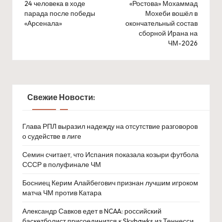
24 человека в ходе
«Ростова» Мохаммад
парада после победы
Мохеби вошёл в
«Арсенала»
окончательный состав
сборной Ирана на
ЧМ-2026
Свежие Новости:
Глава РПЛ выразил надежду на отсутствие разговоров
о судействе в лиге
Семин считает, что Испания показала козыри футбола
СССР в полуфинале ЧМ
Босниец Керим Алайбегович признан лучшим игроком
матча ЧМ против Катара
Александр Савков едет в NCAA: российский
баскетболист присоединится к Skyhawks из Теннесси